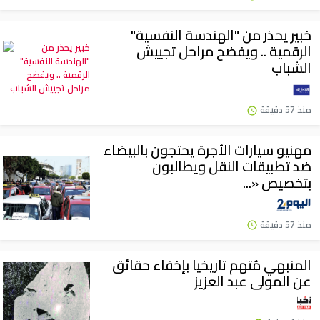
خبير يحذر من "الهندسة النفسية"
الرقمية .. ويفضح مراحل تجييش
الشباب
منذ 57 دقيقة
مهنيو سيارات الأجرة يحتجون بالبيضاء
ضد تطبيقات النقل ويطالبون
بتخصيص «...
منذ 57 دقيقة
المنبهي مُتهم تاريخيا بإخفاء حقائق
عن المولى عبد العزيز