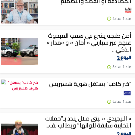
المصَادفة أو القصد والتصميم
منذ 1 ساعة
أمن طنجة يشرع في تعقب المبحوث
عنهم عبر سيارتي « أمان » و »مدار »
الذكي...
منذ 1 ساعة
"خبر كاذب" يستغل هوية هسبريس
منذ 1 ساعة
« البيجيدي » ببني ملال يندد بـ”حملات
انتخابية سابقة لأوانها” ويطالب بف...