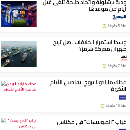
ودية برشلونة واتحاد طنجة تُلغى قبل
أيام من موعدها
منذ 5 دقيقة
وسط استمرار الخلافات.. هل تربح
طهران معركة هرمز؟
منذ 7 دقيقة
مدلك مارادونا يروي تفاصيل الأيام
الأخيرة
منذ 15 دقيقة
غياب "الطوبيسات" في مكناس